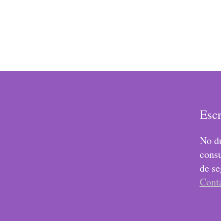
Esc
No du
consu
de se
Cont