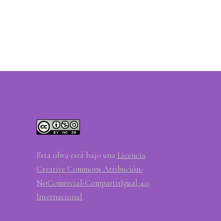
Esta obra está bajo una
Licencia
Creative Commons Atribución-
NoComercial-CompartirIgual 4.0
Internacional
.