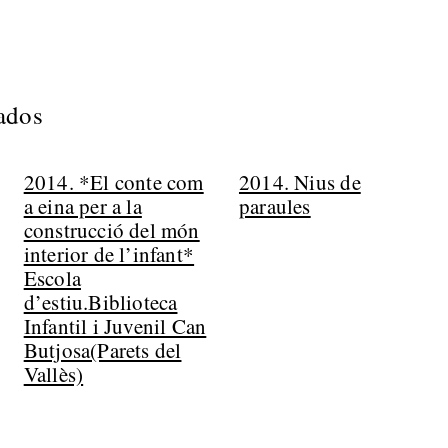
nados
2014. *El conte com
2014. Nius de
a eina per a la
paraules
construcció del món
interior de l’infant*
Escola
d’estiu.Biblioteca
Infantil i Juvenil Can
Butjosa(Parets del
Vallès)