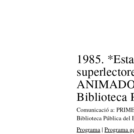
Home
Benvinguts
Què he fet
1985. *Esta
superlect
ANIMADOR
Biblioteca 
Comunicació a: PRI
Biblioteca Pública del
Programa
|
Programa g