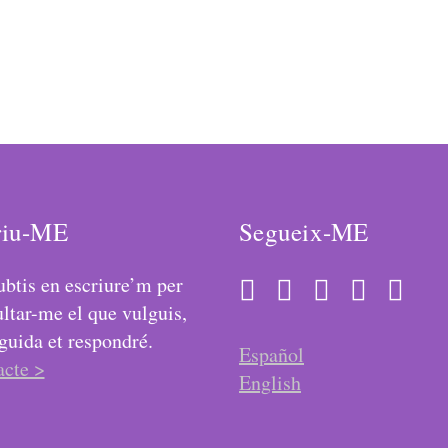
riu-ME
Segueix-ME
btis en escriure’m per
ltar-me el que vulguis,
guida et respondré.
Español
acte >
English