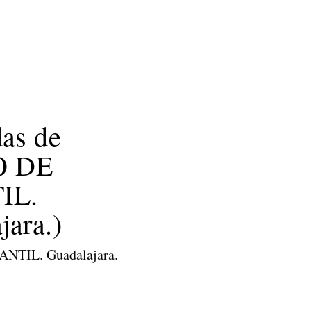
Bombolles
Caixa d’eïnes
Un mon màgic
das de
O DE
IL.
jara.)
TIL. Guadalajara.