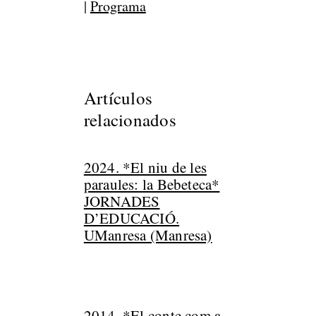
|
Programa
Artículos
relacionados
2024. *El niu de les
paraules: la Bebeteca*
JORNADES
D’EDUCACIÓ.
UManresa (Manresa)
2014. *El conte com a