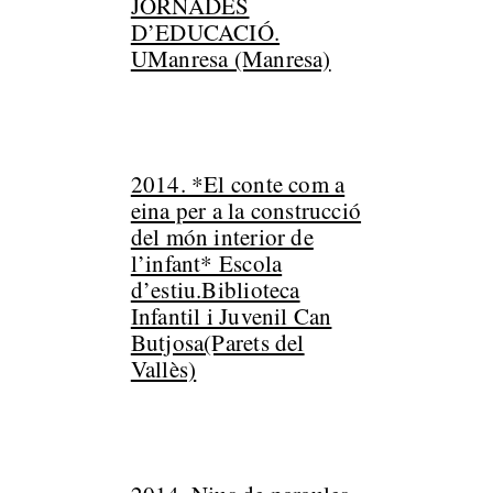
JORNADES
D’EDUCACIÓ.
UManresa (Manresa)
2014. *El conte com a
eina per a la construcció
del món interior de
l’infant* Escola
d’estiu.Biblioteca
Infantil i Juvenil Can
Butjosa(Parets del
Vallès)