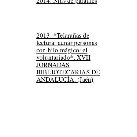
2014. Nius de paraules
2013. *Telarañas de
lectura: aunar personas
con hilo mágico: el
voluntariado*. XVII
JORNADAS
BIBLIOTECARIAS DE
ANDALUCÍA. (Jaén)