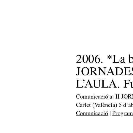
Home
Benvinguts
Què he fet
2006. *La b
JORNADES
L’AULA. Fun
Comunicació a: II J
Carlet (València) 5 d’a
Comunicació
|
Program