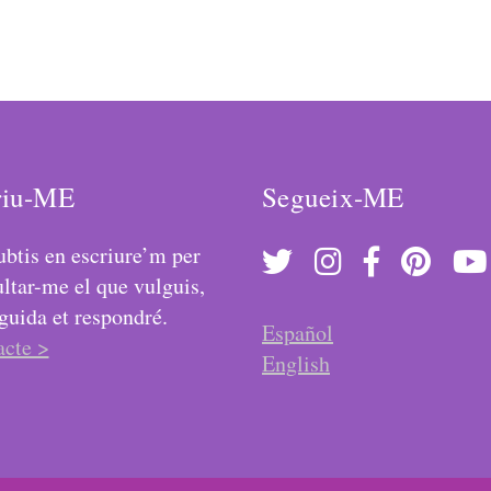
riu-ME
Segueix-ME
btis en escriure’m per
ltar-me el que vulguis,
guida et respondré.
Español
acte >
English