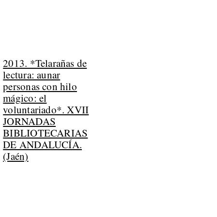
2013. *Telarañas de
lectura: aunar
personas con hilo
mágico: el
voluntariado*. XVII
JORNADAS
BIBLIOTECARIAS
DE ANDALUCÍA.
(Jaén)