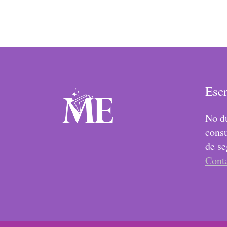
Esc
No du
consu
de se
Cont