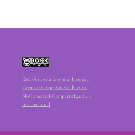
Esta obra está bajo una
Licencia
Creative Commons Atribución-
NoComercial-CompartirIgual 4.0
Internacional
.