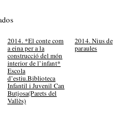
nados
2014. *El conte com
2014. Nius de
a eina per a la
paraules
construcció del món
interior de l’infant*
Escola
d’estiu.Biblioteca
Infantil i Juvenil Can
Butjosa(Parets del
Vallès)