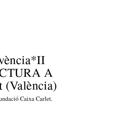
Bombolles
Caixa d’eïnes
Un mon màgic
vència*II
ECTURA A
 (València)
ació Caixa Carlet.