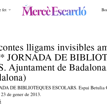
 fet
Bo
contes lligams invisibles a
ills* JORNADA DE BIBLI
 Ajuntament de Badalona.
dalona)
ADA DE BIBLIOTEQUES ESCOLARS. Espai Betulia Or
 23 de gener de 2013.
ó