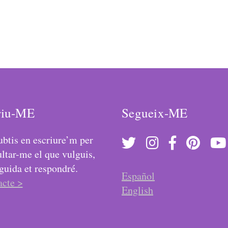
riu-ME
Segueix-ME
btis en escriure’m per
ltar-me el que vulguis,
guida et respondré.
Español
acte >
English