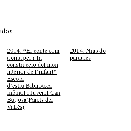
nados
2014. *El conte com
2014. Nius de
a eina per a la
paraules
construcció del món
interior de l’infant*
Escola
d’estiu.Biblioteca
Infantil i Juvenil Can
Butjosa(Parets del
Vallès)