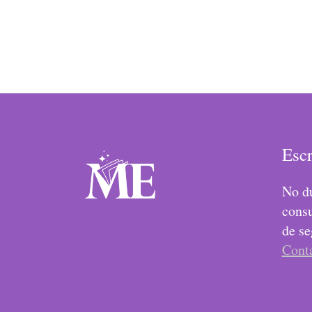
Esc
No du
consu
de se
Cont