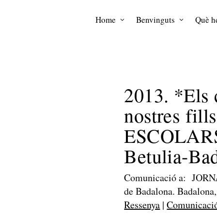
Home
Benvinguts
Què he
2013. *Els 
nostres f
ESCOLARS.
Betulia-Ba
Comunicació a: JORN
de Badalona. Badalona,
Ressenya
|
Comunicaci