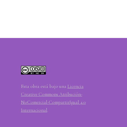
Esta obra está bajo una
Licencia
Creative Commons Atribución-
NoComercial-CompartirIgual 4.0
Internacional
.