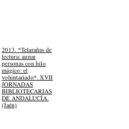
2013. *Telarañas de
lectura: aunar
personas con hilo
mágico: el
voluntariado*. XVII
JORNADAS
BIBLIOTECARIAS
DE ANDALUCÍA.
(Jaén)