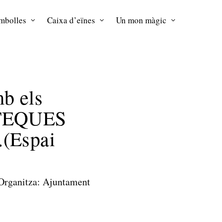
mbolles
Caixa d’eïnes
Un mon màgic
mb els
OTEQUES
(Espai
ganitza: Ajuntament