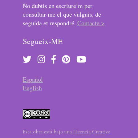
No dubtis en escriure’m per
consultar-me el que vulguis, de
seguida et respondré.
Contacte >
Segueix-ME
Español
English
Esta obra está bajo una
Licencia Creative