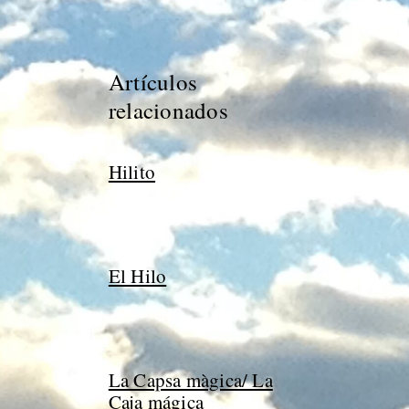
Artículos
relacionados
Hilito
El Hilo
La Capsa màgica/ La
Caja mágica