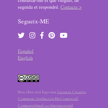
consultar-me el que vulguis, de
seguida et respondré.
Contacte >
Segueix-ME
Español
English
Esta obra está bajo una
Licencia Creative
Commons Atribución-NoComercial-
CompartirIgual 4.0 Internacional
.