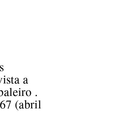
Bombolles
Caixa d’eïnes
Un mon màgic
s
ista a
aleiro .
 (abril