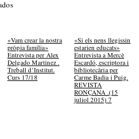
nados
«Vam crear la nostra
«Si els nens llegissin
pròpia família»
estarien educats»
Entrevista per Alex
Entrevista a Mercè
Delgado Martinez .
Escardó, escriptora i
Treball d’Institut.
bibliotecària per
Curs 17/18
Carme Badia i Puig.
REVISTA
RONÇANA .(15
juliol 2015) 7