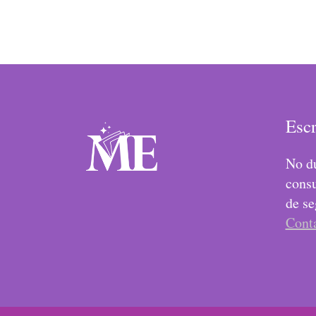
Esc
No du
consu
de se
Cont