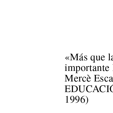
Home
Benvinguts
Què he fet
«Más que la
importante 
Mercè Esca
EDUCACIÓN
1996)