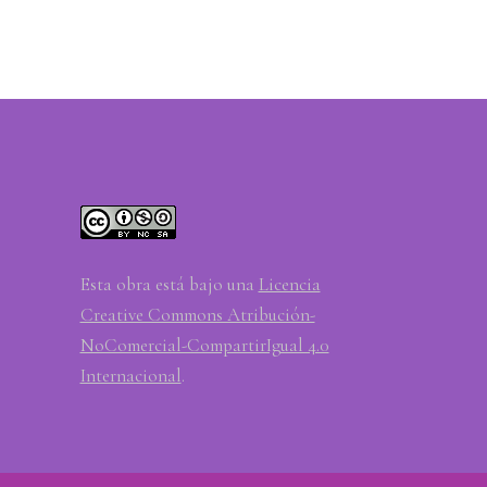
Esta obra está bajo una
Licencia
Creative Commons Atribución-
NoComercial-CompartirIgual 4.0
Internacional
.