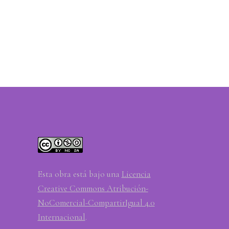
Esta obra está bajo una
Licencia
Creative Commons Atribución-
NoComercial-CompartirIgual 4.0
Internacional
.