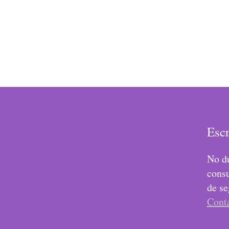
Esc
No du
consu
de se
Cont