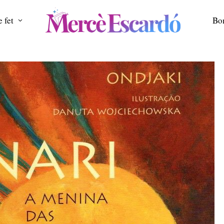
 fet
Bo