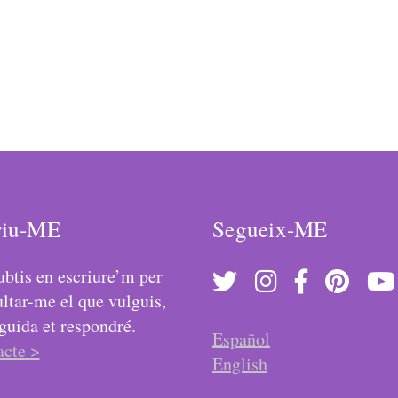
riu-ME
Segueix-ME
btis en escriure’m per
ltar-me el que vulguis,
guida et respondré.
Español
acte >
English