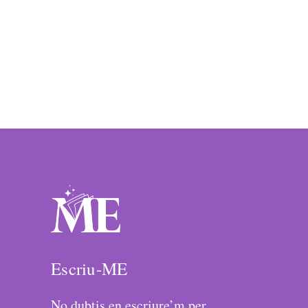
Escriu-ME
No dubtis en escriure’m per