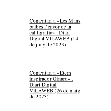
Comentari a «Les Mans
balbes l’enyor de la
cal·ligrafia» . Diari
Digital VILAWEB (14
de juny de 2023)
Comentari a «Etern
inspirador Ginard» .
Diari Digital
VILAWEB (26 de maig
de 2023)