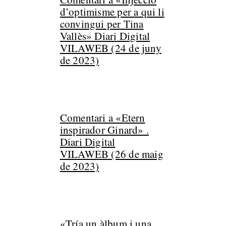
d’optimisme per a qui li
convingui per Tina
Vallès» Diari Digital
VILAWEB (24 de juny
de 2023)
Comentari a «Etern
inspirador Ginard» .
Diari Digital
VILAWEB (26 de maig
de 2023)
«Tría un àlbum i una