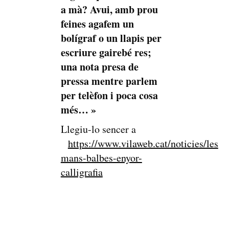
a mà? Avui, amb prou
feines agafem un
bolígraf o un llapis per
escriure gairebé res;
una nota presa de
pressa mentre parlem
per telèfon i poca cosa
més… »
Llegiu-lo sencer a
https://www.vilaweb.cat/noticies/les
mans-balbes-enyor-
calligrafia