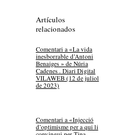
Artículos
relacionados
Comentari a «La vida
inesborrable d’Antoni
Benaiges » de Núria
Cadenes . Diari Digital
VILAWEB (12 de juliol
de 2023)
Comentari a «Injecció
d’optimisme per a qui li
convingui per Tina