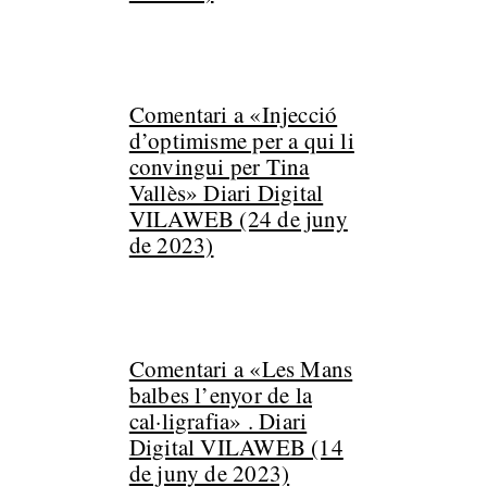
Comentari a «Injecció
d’optimisme per a qui li
convingui per Tina
Vallès» Diari Digital
VILAWEB (24 de juny
de 2023)
Comentari a «Les Mans
balbes l’enyor de la
cal·ligrafia» . Diari
Digital VILAWEB (14
de juny de 2023)