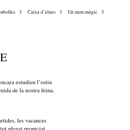
mbolles
Caixa d’eïnes
Un mon màgic
DE
encara estudien l’estiu
mida de la nostra feina,
rtides, les vacances
tot plegat propiciat