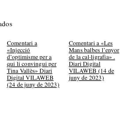
nados
Comentari a
Comentari a «Les
«Injecció
Mans balbes l’enyor
d’optimisme per a
de la cal·ligrafia» .
qui li convingui per
Diari Digital
Tina Vallès» Diari
VILAWEB (14 de
Digital VILAWEB
juny de 2023)
(24 de juny de 2023)