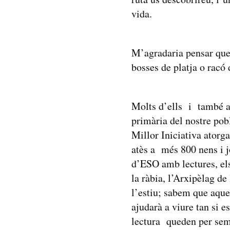
vida.
M’agradaria pensar que m
bosses de platja o racó 
Molts d’ells i també al
primària del nostre pobl
Millor Iniciativa atorg
atès a més 800 nens i jo
d’ESO amb lectures, els
la ràbia, l’Arxipèlag d
l’estiu; sabem que aqu
ajudarà a viure tan si 
lectura queden per semp