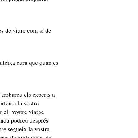
es de viure com si de
teixa cura que quan es
 trobareu els experts a
rteu a la vostra
ar el vostre viatge
rnada podreu després
re segueix la vostra
nys de biblioteca, de