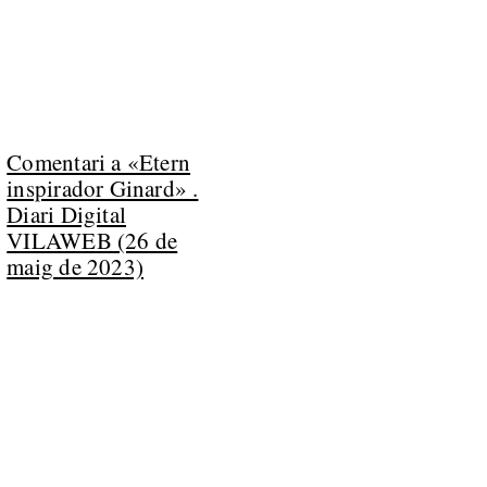
Comentari a «Etern
inspirador Ginard» .
Diari Digital
VILAWEB (26 de
maig de 2023)