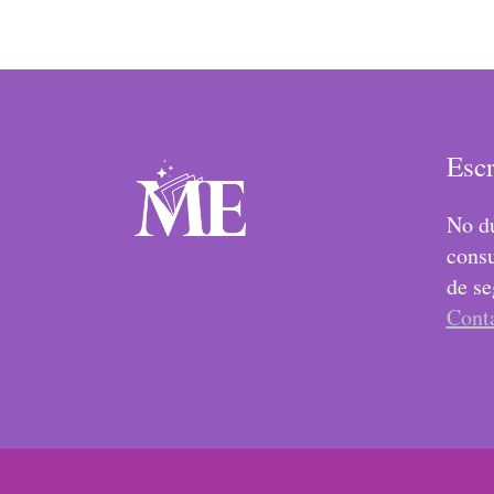
Esc
No du
consu
de se
Cont