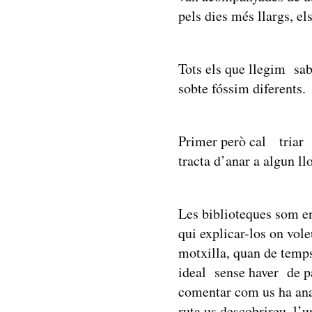
pels dies més llargs, el
Tots els que llegim sab
sobte fóssim diferents.
Primer però cal triar 
tracta d’anar a algun l
Les biblioteques som en 
qui explicar-los on vole
motxilla, quan de temps
ideal sense haver de pa
comentar com us ha anat
ruta us descobrireu, l’