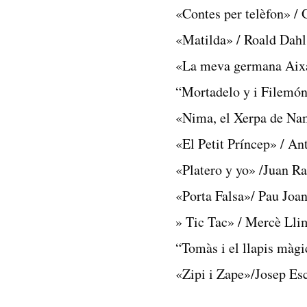
«Contes per telèfon» / 
«Matilda» / Roald Dahl
«La meva germana Aixa
“Mortadelo y i Filemón
«Nima, el Xerpa de Na
«El Petit Príncep» / A
«Platero y yo» /Juan 
«Porta Falsa»/ Pau Joa
» Tic Tac» / Mercè Ll
“Tomàs i el llapis màgi
«Zipi i Zape»/Josep Es