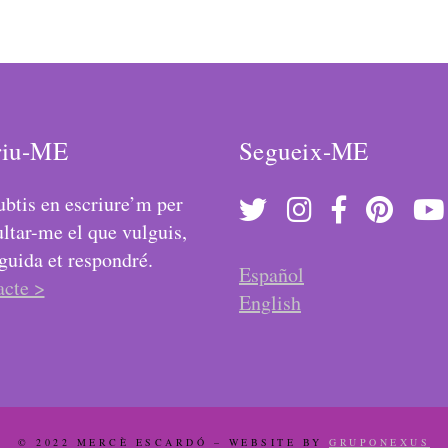
riu-ME
Segueix-ME
btis en escriure’m per
ltar-me el que vulguis,
guida et respondré.
Español
acte >
English
© 2022 MERCÈ ESCARDÓ – WEBSITE BY
GRUPONEXUS