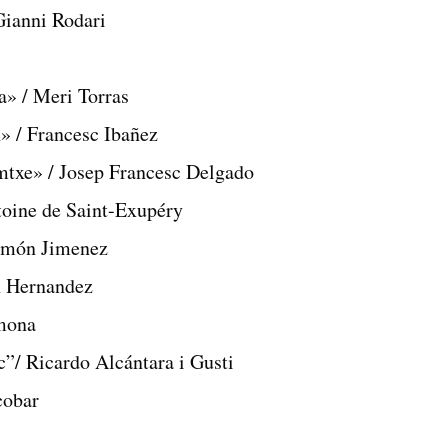
Gianni Rodari
» / Meri Torras
» / Francesc Ibañez
mtxe» / Josep Francesc Delgado
ntoine de Saint-Exupéry
Ramón Jimenez
n Hernandez
imona
c”/ Ricardo Alcántara i Gusti
cobar