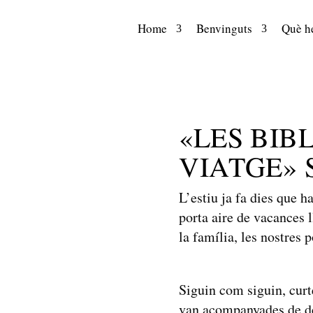
Home
Benvinguts
Què he
«LES BIB
VIATGE» S
L’estiu ja fa dies que h
porta aire de vacances l
la família, les nostres
Siguin com siguin, curt
van acompanyades de des