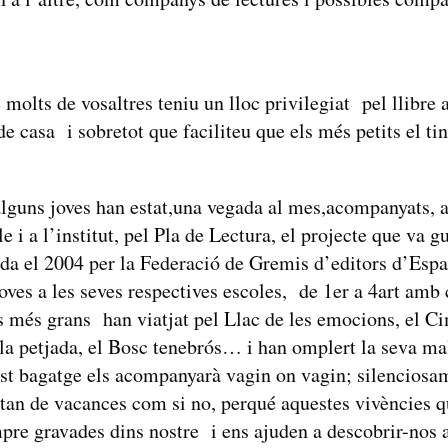
olts de vosaltres teniu un lloc privilegiat pel llibre a
de casa i sobretot que faciliteu que els més petits el t
guns joves han estat,una vegada al mes,acompanyats, a 
e i a l’institut, pel Pla de Lectura, el projecte que va g
ada el 2004 per la Federació de Gremis d’editors d’Esp
ves a les seves respectives escoles, de 1er a 4art amb c
 més grans han viatjat pel Llac de les emocions, el C
e la petjada, el Bosc tenebrós… i han omplert la seva m
est bagatge els acompanyarà vagin on vagin; silenciosa
estan de vacances com si no, perqué aquestes vivències qu
re gravades dins nostre i ens ajuden a descobrir-nos a