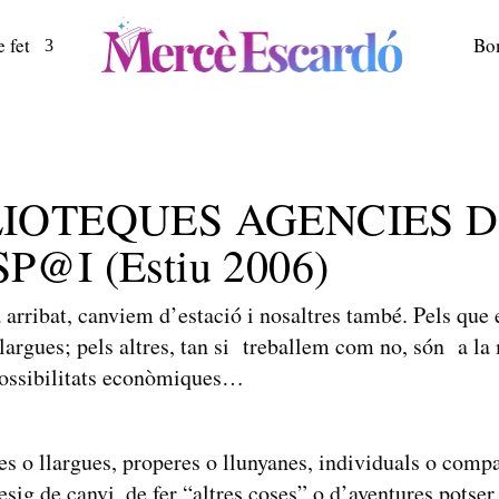
 fet
Bo
LIOTEQUES AGENCIES 
P@I (Estiu 2006)
a arribat, canviem d’estació i nosaltres també. Pels que 
largues; pels altres, tan si treballem com no, són a la 
 possibilitats econòmiques…
es o llargues, properes o llunyanes, individuals o compa
ig de canvi, de fer “altres coses” o d’aventures potser 