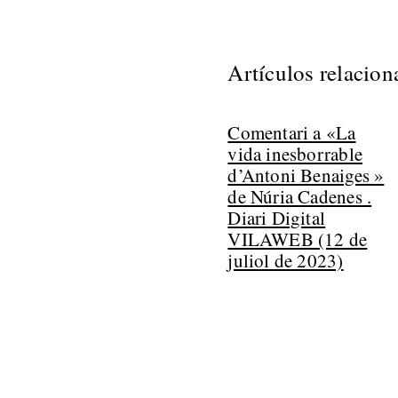
Artículos relacio
Comentari a «La
vida inesborrable
d’Antoni Benaiges »
de Núria Cadenes .
Diari Digital
VILAWEB (12 de
juliol de 2023)