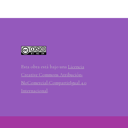
Esta obra está bajo una
Licencia
Creative Commons Atribución-
NoComercial-CompartirIgual 4.0
Internacional
.