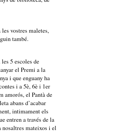
 les vostres maletes,
inguin també.
les 5 escoles de
uanyar el Premi a la
anya i que enguany ha
ontes i a 5è, 6è i 1er
im amorós, el Pantà de
aleta abans d’acabar
ment, intimament els
e entren a través de la
 nosaltres mateixos i el