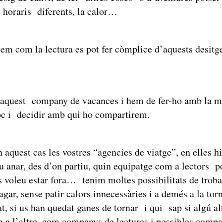
s horaris diferents, la calor…
em com la lectura es pot fer còmplice d’aquests desitg
aquest company de vacances i hem de fer-ho amb la ma
loc i decidir amb qui ho compartirem.
aquest cas les vostres “agencies de viatge”, en elles hi
u anar, des d’on partiu, quin equipatge com a lectors po
 voleu estar fora… tenim moltes possibilitats de trob
gar, sense patir calors innecessàries i a demés a la to
, si us han quedat ganes de tornar i qui sap si algú alt
un a l’altre, com companys de lectures i possibles compa