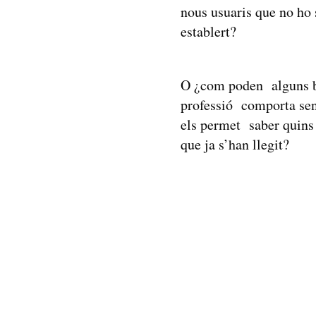
nous usuaris que no ho s
establert?
O ¿com poden alguns bi
professió comporta sent
els permet saber quins h
que ja s’han llegit?