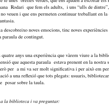
e té unes orelles verdes, que ens ajuden a escoltar els n
a Rodari que fem els adults, i uns “ulls de dintre”,
s no veuen i que ens permeten continuar treballant en la
fantasia.
ia descobreixo noves emocions, tinc noves experiències
a paraula de contingut.
s quatre anys una experiència que vàrem viure a la bibl
mensió que aquesta paraula estava prenent en la nostra s
erò per a mi va ser molt significativa i per això em p
ació a una reflexió que tots plegats: usuaris, biblioteca
e posar sobre la taula.
a la biblioteca i va preguntar: