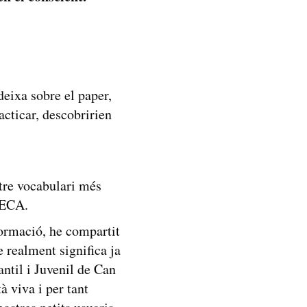
eixa sobre el paper,
cticar, descobririen
tre vocabulari més
TECA.
formació, he compartit
 realment significa ja
ntil i Juvenil de Can
à viva i per tant