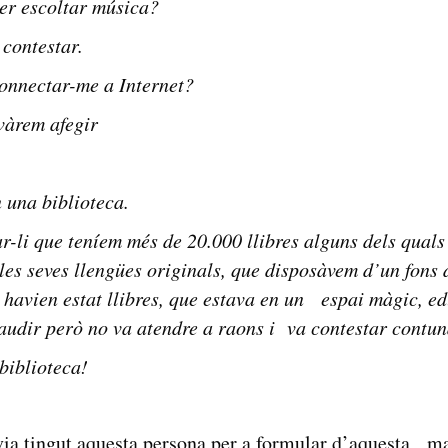
er escoltar música?
 contestar.
connectar-me a Internet?
vàrem afegir
n una biblioteca.
r-li que teníem més de 20.000 llibres alguns dels quals
 les seves llengües originals, que disposàvem d’un fons
s havien estat llibres, que estava en un espai màgic, e
gaudir però no va atendre a raons i va contestar contun
biblioteca!
via tingut aquesta persona per a formular d’aquesta m