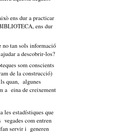
això ens dur a practicar
la BIBLIOTECA, ens dur
e no tan sols informació
ajudar a descobrir-los?
ioteques som conscients
 ram de la construcció)
lls quan, algunes
om a eina de creixement
 les estadístiques que
es vegades com entren
 fan servir i generen