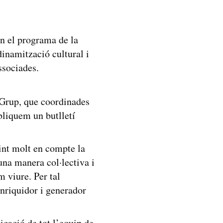
O
n el programa de la
inamització cultural i
associades.
 Grup, que coordinades
liquem un butlletí
int molt en compte la
una manera col·lectiva i
m viure. Per tal
enriquidor i generador
cació de tot l’equip de