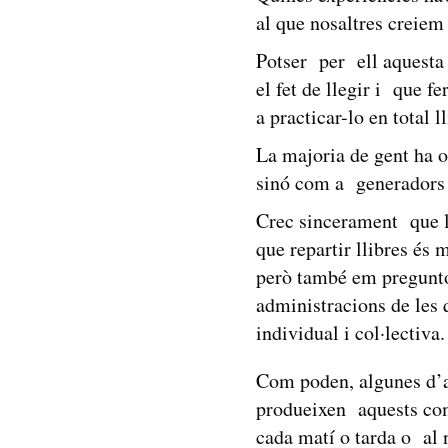
al que nosaltres creie
Potser per ell aquesta p
el fet de llegir i que
a practicar-lo en total 
La majoria de gent ha o
sinó com a generadors 
Crec sincerament que la
que repartir llibres és 
però també em pregunto
administracions de les
individual i col·lectiva.
Com poden, algunes d’aq
produeixen aquests co
cada matí o tarda o al 