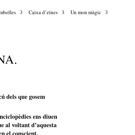
mbolles
Caixa d’eïnes
Un mon màgic
NA.
scú dels que gosem
enciclopèdies ens diuen
ue al voltant d’aquesta
n el conscient.