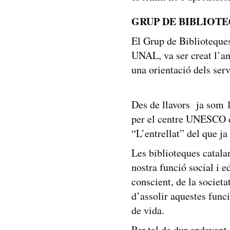
GRUP DE BIBLIOT
El Grup de Biblioteque
UNAL, va ser creat l’an
una orientació dels ser
Des de llavors ja som 
per el centre UNESCO d
“L’entrellat” del que ja
Les biblioteques catal
nostra funció social i 
conscient, de la societa
d’assolir aquestes func
de vida.
Per tal de dur endavant