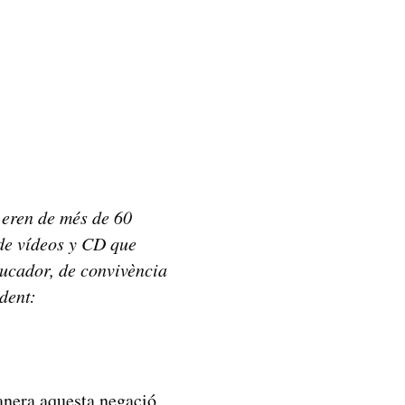
 eren de més de 60
 de vídeos y CD que
ducador, de convivència
dent:
anera aquesta negació