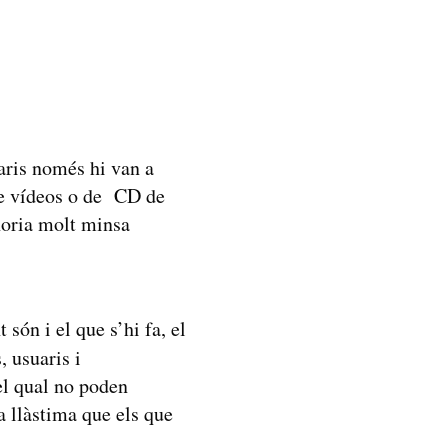
aris només hi van a
de vídeos o de CD de
noria molt minsa
són i el que s’hi fa, el
, usuaris i
del qual no poden
a llàstima que els que