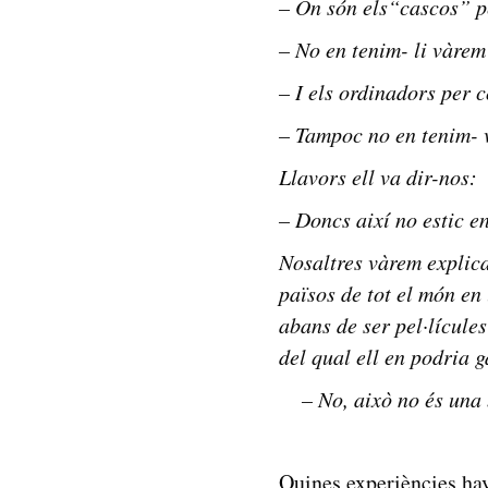
– On són els“cascos” p
– No en tenim- li vàrem
– I els ordinadors per 
– Tampoc no en tenim- 
Llavors ell va dir-nos:
– Doncs així no estic e
Nosaltres vàrem explica
països de tot el món en
abans de ser pel·lícule
del qual ell en podria 
– No, això no és una 
Quines experiències ha