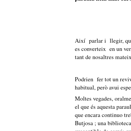
Així parlar i llegir, 
es converteix en un ver
tant de nosaltres matei
Podrien fer tot un rev
habitual, però avui es
Moltes vegades, oralmen
el que és aquesta parau
que encara continuo tre
Butjosa ; una bibliotec