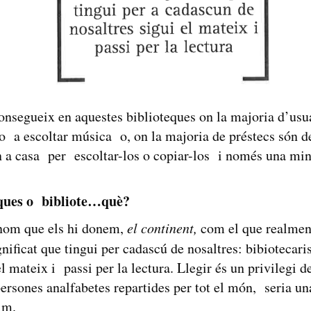
nsegueix en aquestes biblioteques on la majoria d’usu
 o a escoltar música o, on la majoria de préstecs són 
a casa per escoltar-los o copiar-los i només una mi
eques o bibliote…què?
 nom que els hi donem,
el continent,
com el que realment 
nificat que tingui per cadascú de nosaltres: bibiotecaris
el mateix i passi per la lectura. Llegir és un privilegi 
ersones analfabetes repartides per tot el món, seria un
im.