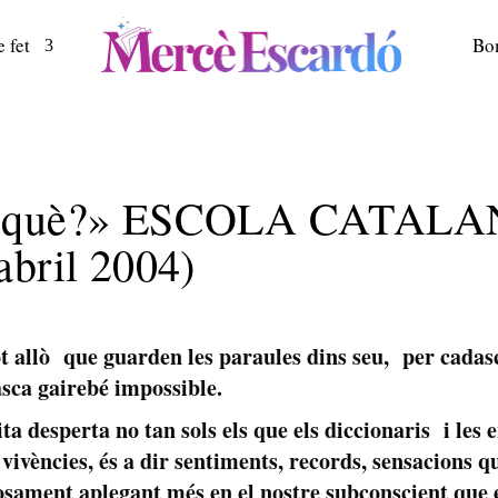
 fet
Bo
e…què?» ESCOLA CATALA
abril 2004)
ot allò que guarden les paraules dins seu, per cada
asca gairebé impossible.
ta desperta no tan sols els que els diccionaris i les 
 vivències, és a dir sentiments, records, sensacions q
sament aplegant més en el nostre subconscient que e