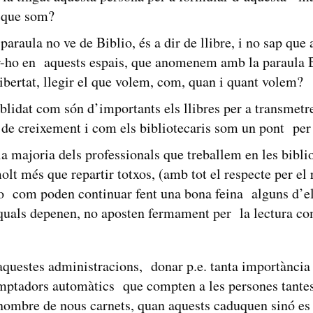
m que som?
araula no ve de Biblio, és a dir de llibre, i no sap que 
 fer-ho en aquests espais, que anomenem amb la parau
llibertat, llegir el que volem, com, quan i quant volem?
blidat com són d’importants els llibres per a transmetr
de creixement i com els bibliotecaris som un pont per 
 majoria dels professionals que treballem en les bibl
molt més que repartir totxos, (amb tot el respecte per el
 com poden continuar fent una bona feina alguns d’e
 quals depenen, no aposten fermament per la lectura c
uestes administracions, donar p.e. tanta importància a
mptadors automàtics que compten a les persones tant
nombre de nous carnets, quan aquests caduquen sinó es