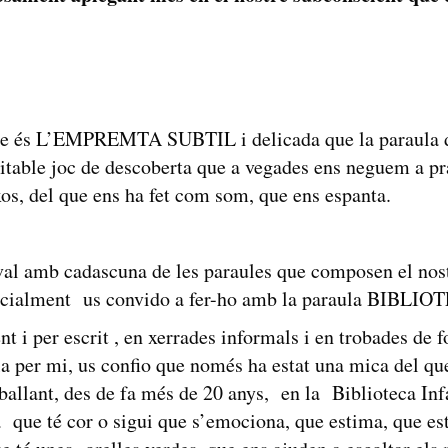
que és L’EMPREMTA SUBTIL i delicada que la paraula d
itable joc de descoberta que a vegades ens neguem a pra
xos, del que ens ha fet com som, que ens espanta.
ival amb cadascuna de les paraules que composen el nos
pecialment us convido a fer-ho amb la paraula BIBLIO
t i per escrit , en xerrades informals i en trobades de 
la per mi, us confio que només ha estat una mica del que
ballant, des de fa més de 20 anys, en la Biblioteca Infa
a que té cor o sigui que s’emociona, que estima, que est