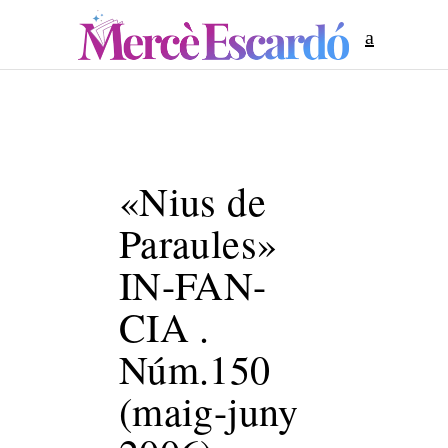
«Nius de
Paraules»
IN-FAN-
CIA .
Núm.150
(maig-juny